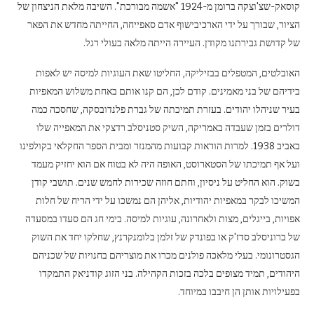
קוסאק-שצ'וצקה ברומן מ-1924 "אשמה מבורכת". השיבה מלאת הניצחון של
הציור, שבורך על ידי הארכיבישוף אדם סאפייחה, החייתה מחדש את הפאר
של קדושת גבירתנו מקודן. העיירה הייתה מלאה בעולי רגל.
האובלטים, המטפלים בבזיליקה, החליטו שאת העוגיות למיסה יש לאפות
בידיהם של בני מאמינים. קודם לכן, הם קנו אותם באחת משלוש המאפיות
בעיר שניהלו יהודים. בעזרת תמיכתה של גברת פלנדובסקה, שחסכה כמה
דולרים בזמן שעבדה באמריקה, השיק סטניסלב רדצקי את המאפייה שלו
באביב 1938. למרות הוראות קבועות מהמנזר ומבית הספר החקלאי בקולפינו
ועל אף תמיכתו של הסטארוסט, האופה היה לא בטוח אם הוא יחזיק מעמד
בשוק. הוא החליט על ניסיון, וחתם חוזה שכירות לחמש שנים. תושבי קודן
המשיכו לבקר במאפיות יהודיות, אליהן הם נמשכו על ידי הריח של חלות
אפויות, בייגלים, מצות ולאחרונה, עוגיות למיסה. בימי חג הם סעדו במסעדה
של ברוניסלב סדז'ק או בפונדק של זלמן בלומנקרנץ, שחלקו יחד את השוק
הגסטרונומי. בעלי מלאכה פולנים מכרו את מוצריהם בחנויות של שכניהם
היהודים, תמיד מצופים בלכה בזכות הקהילה. בני הזוג קודניאק התמקדו
בפעילויות אותן הן חיבבו במיוחד.