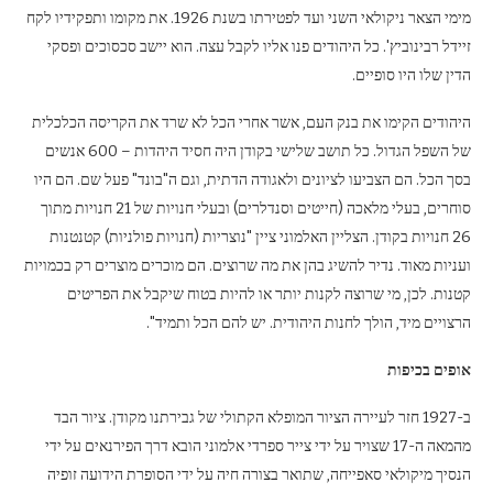
מימי הצאר ניקולאי השני ועד לפטירתו בשנת 1926. את מקומו ותפקידיו לקח
זיידל רבינוביץ'. כל היהודים פנו אליו לקבל עצה. הוא יישב סכסוכים ופסקי
הדין שלו היו סופיים.
היהודים הקימו את בנק העם, אשר אחרי הכל לא שרד את הקריסה הכלכלית
של השפל הגדול. כל תושב שלישי בקודן היה חסיד היהדות – 600 אנשים
בסך הכל. הם הצביעו לציונים ולאגודה הדתית, וגם ה"בונד" פעל שם. הם היו
סוחרים, בעלי מלאכה (חייטים וסנדלרים) ובעלי חנויות של 21 חנויות מתוך
26 חנויות בקודן. הצליין האלמוני ציין "נוצריות (חנויות פולניות) קטנטנות
ועניות מאוד. נדיר להשיג בהן את מה שרוצים. הם מוכרים מוצרים רק בכמויות
קטנות. לכן, מי שרוצה לקנות יותר או להיות בטוח שיקבל את הפריטים
הרצויים מיד, הולך לחנות היהודית. יש להם הכל ותמיד".
אופים בכיפות
ב-1927 חזר לעיירה הציור המופלא הקתולי של גבירתנו מקודן. ציור הבד
מהמאה ה-17 שצויר על ידי צייר ספרדי אלמוני הובא דרך הפירנאים על ידי
הנסיך מיקולאי סאפייחה, שתואר בצורה חיה על ידי הסופרת הידועה זופיה