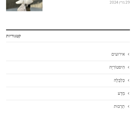
29 מרץ 2024
קטגוריות
אירועים
הִיסטוֹרִיָה
כַּלְכָּלָה
מַדָע
תַרְבּוּת