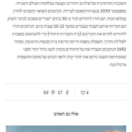
השכנות ההרמונית של פולנים ויהודים נקטעה במלחמת העולם השנייה.
בספטמבר 1939 נכנס הוורמאכט לעיירה. הגרמנים הוציאו תושבים להורג
במלוא הכוח. הם הורו ליהודים לגור ב-30 בתים ייעודיים מסביב לכיכר השוק.
הם הכריחו אותם לעבוד כעבדים במשך 10-12 שעות ביום. הגרמנים הורו
ליהודים להרוס את הקירקוט (בית הקברות היהודי) כדי להשתמש במצבות
לסלילת הדרך. השפלה נוספת הייתה הריסת בית הכנסת והישיבה. בסתיו
1942 הגרמנים העבירו את כל היהודים מקודן לגטו גדול יותר ולפני
שהסתיימה השנה גירשו את יהודי קודן לתאי הגזים של מחנה ההשמדה
טרבלינקה.
1
אולי גם תאהב