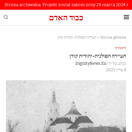
Strona archiwalna. Projekt został zakończony 29 marca 2024 r.
כבוד האדם
Strona główna
»
העיירה הפולנית-יהודית קודן
הִיסטוֹרִיָה
העיירה הפולנית-יהודית קודן
נכתב על ידי
DignityNews.eu
4 מרץ 2022