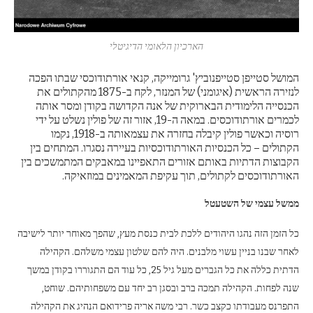
הארכיון הלאומי הדיגיטלי
המושל סטייפן סטייפנוביץ' גרומייקה, קנאי אורתודוכסי שבתו הפכה
לנזירה הראשית (איגומני) של המנזר, לקח ב-1875 מהקתולים את
הכנסייה הלימודית הבארוקית של אנה הקדושה בקודן ומסר אותה
לכמרים אורתודוכסים. במאה ה-19, אזור זה של פולין נשלט על ידי
רוסיה וכאשר פולין קיבלה בחזרה את עצמאותה ב-1918, נקמו
הקתולים – כל הכנסיות האורתודוכסיות בעיירה נסגרו. המתחים בין
הקבוצות הדתיות באותם אזורים התאפיינו במאבקים המתמשכים בין
האורתודוכסים לקתולים, תוך עקיפת המאמינים במוזאיקה.
ממשל עצמי של השטעטל
כל הזמן הזה נהגו היהודים ללכת לבית כנסת מעץ, שהפך מאוחר יותר לישיבה
לאחר שבנו בניין עשוי מלבנים. היה להם שלטון עצמי משלהם. הקהילה
הדתית כללה את כל הגברים מעל גיל 25, כל עוד הם התגוררו בקודן במשך
שנה לפחות. הקהילה תמכה ברב ובסגן רב יחד עם משפחותיהם. שוחט,
התפרנס מעבודתו כקצב כשר. רבי משה אריה פרידואם הנהיג את הקהילה