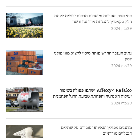
בתי ספר, ספריות ומוסדות תרבות יכולים לקחת
חלק בקמפיין להנצחת מרד גטו ורשה
29 מרץ 2024
נתיב הענבר החדש פותח סיכוי לייצוא מזון פולני
לסין
29 מרץ 2024
Rafako ו-Affexy ישתפו פעולה בשיפור
יעילות האנרגיה והפחתת טביעת הרגל הפחמנית
29 מרץ 2024
מדענים מפולין וטאיוואן עובדים על שתלים
דנטליים מודרניים