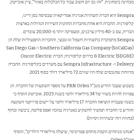
מבחינה ביטחונית. "זהו גם יום חשוב עבור כל הכלכלות באזור", ציין אובייטק.
Sempra היא חברת תשתיות אנרגיה אמריקאית שבסיסה בסן דייגו,
קליפורניה. החברה היא אחת מחברות החזקות השירות הגדולות בארצות
הברית, עם כ-40 מיליון צרכנים, ומעסיקה יותר מ-20,000 עובדים.
Sempra מתמקדת בתשתיות חשמל וגז טבעי, והחברות התפעוליות שלה הן
Southern California Gas Company (SoCalGas) ו-San Diego Gas
& Electric (SDG&E) בדרום קליפורניה; חברת Oncor Electric
Delivery ו- Sempra Infrastructure עם משרדים בקליפורניה. החברה
מדווחת שהנכסים שלה היו שווים 72 מיליארד דולר בסוף 2021.
בשבוע שעבר הודיע ​​מנכ"ל PKN Orlen על מספר השקעות של החברה. הן
צפויות להיות בשווי של 34 מיליארד זלוטי בשנת 2023. אובייטק הוסיף כי
בשנה שעברה הוציאה החברה 17 מיליארד זלוטי על יישום פרויקטי השקעה
והודיע כי החברה תמשיך להשקיע באנרגיה נמוכה ואפס פליטה, ביבשה ובחוף
(בחוות רוח יבשתיות וימיות).
"אנחנו מנתחים הקמת מתחם פטרוכימי, שיעלה מיליארדי דולרים", הוסיף
מנכ"ל Orlen.