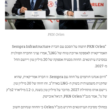
PKN Orlen
"PKN Orlen חתמה על הסכם עם חברת Sempra Infrastructure
האמריקאית לאספקה ​​ארוכת טווח של LNG", אמרו נציגי החברה הפולנית
במסיבת עיתונאים. החוזה מבטיח אספקה ​​של 20 מיליון טון וייושם החל
מ-2027.
"היום אנחנו חותמים על חוזה עם Sempra. זו חברה אמריקאית, שהיא
שחקנית משמעותית בשוק ה-LNG בארה"ב. זהו חוזה של 20 מיליון טון.
ניישם אותו מתחילת 2027. מדובר על מיליון טון בשנה, כ-1.2 מיליארד 2מ"ק
של גז", אמר מנכ"ל PKN Orlen, דניאל אובייטק.
במהלך מסיבת העיתונאים הדגיש מנכ"ל Orlen כי החוזה שנחתם חשוב