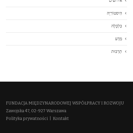
אירועים
הִיסטוֹרִיָה
כַּלְכָּלָה
מַדָע
תַרְבּוּת
FUNDACJA MIĘDZYNARODOWEJ WSPÓŁPRACY I ROZWOJU​
Zawojska 47, 02-927 Warszawa
Polityka prywatności
|
Kontakt