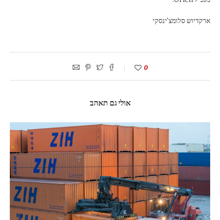
ארקדיוש סלומצ'ינסקי
0
אולי גם תאהב