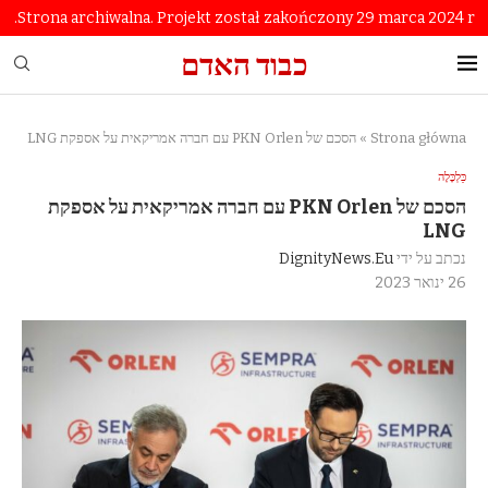
Strona archiwalna. Projekt został zakończony 29 marca 2024 r.
כבוד האדם
Strona główna
»
הסכם של PKN Orlen עם חברה אמריקאית על אספקת LNG
כַּלְכָּלָה
הסכם של PKN Orlen עם חברה אמריקאית על אספקת
LNG
נכתב על ידי
DignityNews.eu
26 ינואר 2023