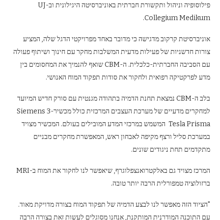
פילוסופיה וניהול ותקשורת חברתית באוניברסיטה היגילונית וב-UJ
Collegium Medikum.
אוניברסיטת קרקוב מדגישה כי מדובר באחד מפרויקטי הדגל שלה, המציע
צורות חדשניות של פעילות מדעית המשלבות מחקר עם חינוך ושיתוף פעולה
עם הסביבה החברתית-כלכלית. ה-CBM שואף להנמיך את המחסומים בין
מדע לפרקטיקה רפואית ולחקור את סודות תפקוד המוח האנושי.
בלב ה-CBM נמצאת תחנת הדמיה בתהודה מגנטית עם סורק חדיש המיועד
למחקרים מדעיים של מערכת העצבים המרכזית כולל מכשירSiemens 3-
Tesla Prisma המשמש במרכזי המדע המובילים בעולם. המכשיר מצויד
במערכת סליל ורצף מקיפה לאבחון ראש, המאפשרת מחקרים מבניים
מתקדמים תחת ניגודים שונים.
המרכז מצויד גם באלקטרואנצפלוגרף, שיאפשר לנו לחקור את המוח ב-MRI
ברזולוציה טמפורלית הרבה יותר טובה.
"הציוד הזה מאפשר לנו לבצע הדמיה של תפקוד המוח בצורה מדויקת מאוד.
עם התוכנה המודרנית המותקנת, אנחנו מסוגלים לעשות זאת בצורה הרבה