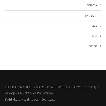
אירועים
הִיסטוֹרִיָה
כַּלְכָּלָה
מַדָע
תַרְבּוּת
FUNDACJA MIĘDZYNARODOWEJ WSPÓŁPRACY I ROZWOJU​
Zawojska 47, 02-927 Warszawa
Polityka prywatności
|
Kontakt