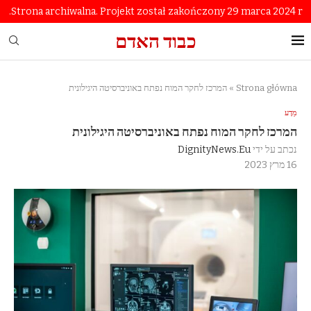
Strona archiwalna. Projekt został zakończony 29 marca 2024 r.
כבוד האדם
Strona główna
»
המרכז לחקר המוח נפתח באוניברסיטה היגילונית
מַדָע
המרכז לחקר המוח נפתח באוניברסיטה היגילונית
נכתב על ידי
DignityNews.eu
16 מרץ 2023