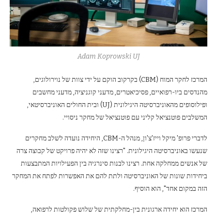
Adam Koprowski UJ
המרכז לחקר המוח (CBM) בקרקוב הוקם על ידי צוות של נוירולוגים,
מהנדסים ביו-רפואיים, פסיכיאטרים, מדעני קוגניציה, מדעני מחשבים
ופילוסופים מהאוניברסיטה היגילונית (UJ) ובית החולים האוניברסיטאי,
המשלבים פוטנציאל קליני עם פוטנציאל של מחקר ניסויי.
לדברי פרופ' מיקל וייז'צ'ון, מנהל ה-CBM, היחידה נועדה לשלב מחקרים
שנעשו באוניברסיטה היגילונית. "רצינו שזה לא יהיה פרויקט של קבוצה צרה
של אנשים ממחלקה אחת. רצינו לבנות סינרגיה בין הפעילויות המתבצעות
ביחידות שונות של האוניברסיטה ולתת להם את האפשרות לפתח את המחקר
הזה במקום אחד", הוא הוסיף.
המרכז הוא יחידה ארגונית בין-מחלקתית של שלוש פקולטות לרפואה,