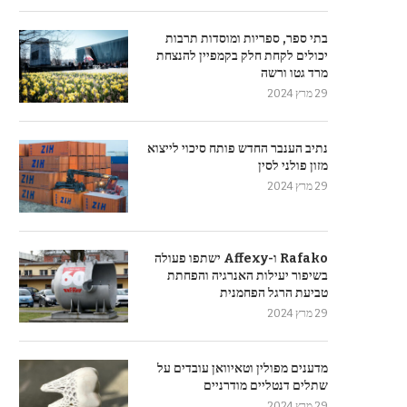
בתי ספר, ספריות ומוסדות תרבות
יכולים לקחת חלק בקמפיין להנצחת
מרד גטו ורשה
29 מרץ 2024
נתיב הענבר החדש פותח סיכוי לייצוא
מזון פולני לסין
29 מרץ 2024
Rafako ו-Affexy ישתפו פעולה
בשיפור יעילות האנרגיה והפחתת
טביעת הרגל הפחמנית
29 מרץ 2024
מדענים מפולין וטאיוואן עובדים על
שתלים דנטליים מודרניים
29 מרץ 2024