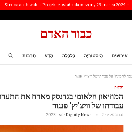
Strona archiwalna. Projekt został zakończony 29 marca 2024 r.
כבוד האדם
אירועים
הִיסטוֹרִיָה
כַּלְכָּלָה
מַדָע
תַרְבּוּת
ר לתמונה” על עבודתו של וויצ’יץ’ פנגור
תַרְבּוּת
המוזיאון הלאומי בגדנסק מארח את התערוכ
עבודתו של וויצ'יץ' פנגור
נכתב על ידי
2 ינואר 2023
Dignity News