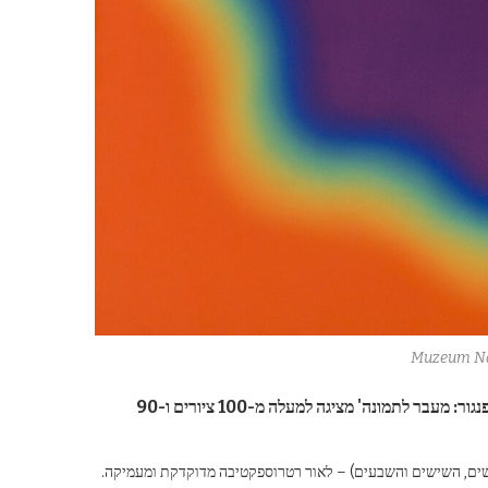
Muzeum N
המוזיאון הלאומי בגדנסק מציג את עבודותיו של וויצ'יץ' פנגור. התערוכה 'פנגור: מעבר לתמונה' מציגה למעלה מ-100 ציורים ו-90
שים, השישים והשבעים) – לאור רטרוספקטיבה מדוקדקת ומעמיקה.