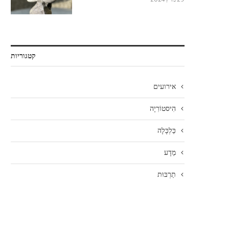
קטגוריות
אירועים
הִיסטוֹרִיָה
כַּלְכָּלָה
מַדָע
תַרְבּוּת