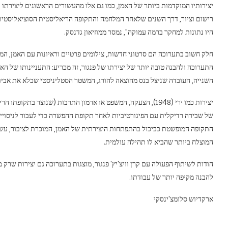
היו נתונות למחקר ברמה עמוקה", נמסר ממוזיאון גדנסק.
חלק חשוב בתערוכה הם סרטוני חדשות, צילומים פרטיים וראיונות עם האמן, המצ
התערוכה ולהבנה טובה יותר של יצירתו של פנגור, זה מכריע: התעניינותו של האמ
השנייה, העובדה שניצל בנס מהוצאה להורג, המשטר הסטליניסטי שכלא את אביו של הצ
יצירות כמו ירי (1948), הצעקה, המשפט או ארמון התרבות (שנוצר 
של שבירה רדיקלית עם הפיגורטיביות לאחר תקופת ההפשרה כדי לעבור לניסויי
התקופה המופשטת כביכול בהתפתחות היצירתית של האמן, המוכרת לציבור, עשוי
המוצלח ביותר שהביא לו תהילה עולמית.
הודות לשיתוף הפעולה עם קרן וויצ'יץ' פנגור, מוצגות בתערוכה גם יצירות שרק 
להבנה מקיפה יותר של עבודתו.
ארקדיוש סלומצ'ינסקי