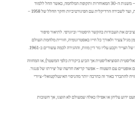
יצירותיו המוקדמות ביותר של האמן, כמו גם אלו מהעשורים הראשונים ליצירתו – משנות ה-30 המאוחרות ותקופת המלחמה, כאשר החל ללמוד
רישום וציור, דרך השנים שלאחר המלחמה והתקופה הריאליסטית הסוציאליסטית, ועד לשבירה הרדיקלית עם הפיגורטיביות וחקר החלל של 1958 –
יבים את העבודות בהקשר היסטורי וביוגרפי. לתיאור סיפור
ן מגיל צעיר ולאורך כל חייו באסטרונומיה, חוויית מלחמת העולם
ייר וקבע עליו גזר דין מוות, וההגירה לכמה עשורים ב-1961.
בתקופתו הריאליסטית הסוציאליסטית אך הביע ביקורת כלפי המשטר), או המחווה
ם אופטיים עם השטוח – אפשר קריאה חדשה של יצירתו של פנגור.
ה להתברר באור זה כהרבה יותר מהניסוי האינטלקטואלי-ציורי
מעט ידוע עליהן או אפילו כאלה שמעולם לא הוצגו, אך חשובות