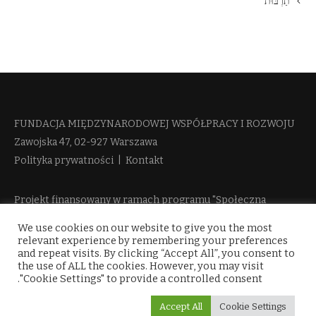
תַרְבּוּת
FUNDACJA MIĘDZYNARODOWEJ WSPÓŁPRACY I ROZWOJU​
Zawojska 47, 02-927 Warszawa
Polityka prywatności
|
Kontakt
Projekt finansowany w ramach programu "Społeczna
Odpowiedzialność Nauki 2" Ministerstwa Edukacji i Nauki
We use cookies on our website to give you the most
więcej informacji
relevant experience by remembering your preferences
and repeat visits. By clicking “Accept All”, you consent to
the use of ALL the cookies. However, you may visit
"Cookie Settings" to provide a controlled consent.
Accept All
Cookie Settings