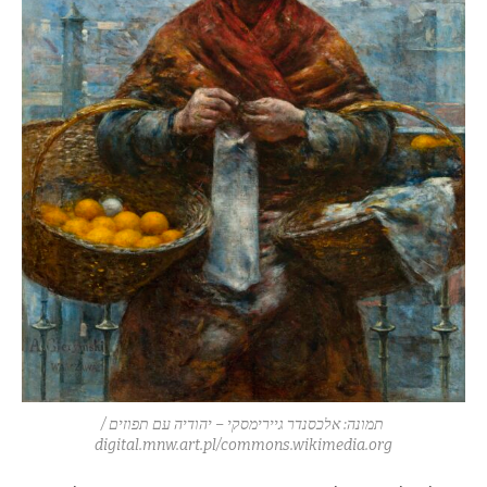
תמונה: אלכסנדר גיירימסקי – יהודיה עם תפוזים /
digital.mnw.art.pl/commons.wikimedia.org