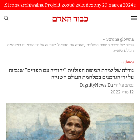
Strona archiwalna. Projekt został zakończony 29 marca 2024 r.
כבוד האדם
»
Strona główna
גורלה של יצירת המופת הפולנית „יהודיה עם תפוזים” שנבזזה על ידי הגרמנים במלחמת
העולם השנייה
הִיסטוֹרִיָה
גורלה של יצירת המופת הפולנית "יהודיה עם תפוזים" שנבזזה
על ידי הגרמנים במלחמת העולם השנייה
נכתב על ידי
DignityNews.eu
12 מרץ 2022