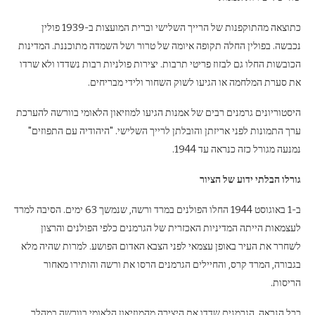
כתוצאה מהתוקפנות של הרייך השלישי וברית המועצות ב-1939 פולין
נכבשה. בפולין החלה תקופה איומה של טרור ושל השמדה מתוכננת. המדינות
הכובשות החלו גם לבזוז פריטי תרבות. יצירות פולניות רבות נשדדו ולא שרדו
את סערת המלחמה או הגיעו לשוק השחור ולידי מבריחים.
היסטוריונים גרמנים רבים של אמנות הגיעו למוזיאון הלאומי בוורשה להערכת
ערך התמונות לפני אריזתן והובלתן לרייך השלישי. "היהודיה עם התפוזים"
נמנעה מגורל כזה כנראה עד 1944.
גורלו הבלתי ידוע של הציור
ב-1 באוגוסט 1944 החלו הפולנים במרד ורשה, שנמשך 63 ימים. הסיבה למרד
לעצמאות הייתה המדיניות האכזרית של הגרמנים כלפי הפולנים והרצון
לשחרר את העיר באופן עצמאי לפני הצבא האדום הפושע. למרות שהיה מלא
בגבורה, המרד קרס, והחיילים הגרמנים הרסו את ורשה והותירו מאחור
הריסות.
ככל הנראה, הגרמנים שדדו את היצירה מהמוזיאון הלאומי בוורשה במהלך