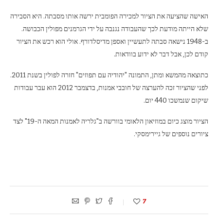
האישה שהציעה את הציור למכירה הפומבית ירשה אותו מסבתה. היא הסבירה
שלא הייתה מודעת לכך שהעבודה נגנבה על ידי הגרמנים מפולין הכבושה.
ב-1948 נישאה סבתה לתעשיין ואספן מדיסלדורף. אולי הוא רכש את הציור
קודם לכן, אבל דבר לא ידוע בוודאות.
כתוצאה מהמשא ומתן, התמונה "יהודיה עם תפוזים" חזרה לפולין בשנת 2011.
לפני שהציור זכה להערצה של חובבי אמנות, בדצמבר 2012 הוא עבר עבודות
שיקום שנמשכו 440 יום.
הציור מוצג כיום במוזיאון הלאומי בוורשה ב"גלריה לאמנות המאה ה-19" לצד
ציורים נוספים של גיירימסקי.
7