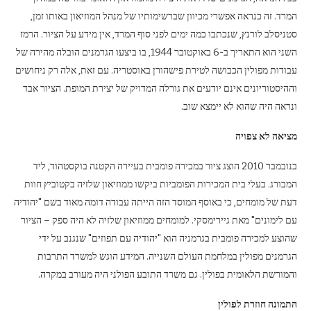
המרד. זה כנראה אפשרי מכיוון שברשימותיו של מנהל המוזיאון באותו זמן,
סטניסלב לורנץ, שנכתבו כמה ימים לפני סוף המרד, אין מידע על הציור. הרמז
השני הוא התאריך ב-6 באוקטובר 1944, בו ביצעו הגרמנים הובלה מהירה של
עבודות מפולין הכבושה לטירת פישהורן באוסטריה. עם זאת, אלה רק ניחושים
וההיסטוריונים אינם יודעים את גורלה המדויק של יצירת המופת. הציור אבד
ונראה היה שהוא לא יימצא שוב.
מציאה לא צפויה
בנובמבר 2010 הוצג ציור במכירה פומבית בעיירה הקטנה בוקסטהוד, ליד
המבורג. בעלי בית המכירות הפומביות ביקשו ממוזיאון שלזיה בקטוביץ חוות
דעת של מומחים, כי באוסף המוסד הזה הייתה עבודה דומה מאוד בשם "יהודיה
עם לימונים" מאת גיירימסקי. למומחים ממוזיאון שלזיה לא היה ספק – הציור
שהוצע למכירה פומבית בגרמניה הוא "יהודיה עם תפוזים" שנגנב על ידי
הגרמנים מפולין במלחמת העולם השנייה. המידע הוגש למשרד התרבות
והמורשת הלאומית בפולין. גם משרד התובע הפולני היה מעורב במקרה.
התמונה חוזרת לפולין