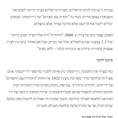
עבודה זו שייכת לזרם הריאליזם. מטרת הריאליזם בציור הייתה לשקף את
המציאות באופן מדויק. בבחינת "יהודיה עם תפוזים" של גיירימסקי, הצופים
יכולים לקבל את הרושם שלא מדובר בציור, אלא בתצלום.
האומן עצמו כתב על ציורו ב-1884: "היהודיה" היה אולי הציור הטוב ביותר
שלי (…). צבעוני וגמיש להפליא. אולי אני מגזים, אבל אם אחזור ברצינות לצייר,
אעסוק בדמויות גדולות או בינוניות בלבד – ללא נופים".
מתנה לחבר
כזה שצייר את התמונה, גיירימסקי נתן אותה לחברו: פרוספר דז'ייקנסקי. אדם
אציל זה ומלוחמי מרד ינואר מת בשנת 1922. אז הוחזק "היהודיה עם התפוזים"
על ידי חתנו, לודוויק זגרודז'קי. עם זאת, בשלב מסוים בחייו הוא היה זקוק
למזומן והחליט להעמיד אותם למכירה פומבית. יצירת המופת נרכשה על ידי
המוזיאון הלאומי הפולני בוורשה. חובבי אמנות היו אמורים ליהנות ממנו במשך
שנים רבות, אך עד מהרה פרצה מלחמת העולם השנייה.
שוד של יצירות אמנות