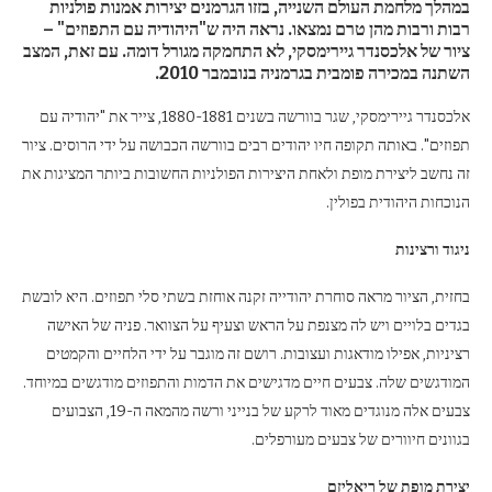
במהלך מלחמת העולם השנייה, בזזו הגרמנים יצירות אמנות פולניות
רבות ורבות מהן טרם נמצאו. נראה היה ש"היהודיה עם התפוזים" –
ציור של אלכסנדר גיירימסקי, לא התחמקה מגורל דומה. עם זאת, המצב
השתנה במכירה פומבית בגרמניה בנובמבר 2010.
אלכסנדר גיירימסקי, שגר בוורשה בשנים 1880-1881, צייר את "יהודיה עם
תפוזים". באותה תקופה חיו יהודים רבים בוורשה הכבושה על ידי הרוסים. ציור
זה נחשב ליצירת מופת ולאחת היצירות הפולניות החשובות ביותר המציגות את
הנוכחות היהודית בפולין.
ניגוד ורצינות
בחזית, הציור מראה סוחרת יהודייה זקנה אוחזת בשתי סלי תפוזים. היא לובשת
בגדים בלויים ויש לה מצנפת על הראש וצעיף על הצוואר. פניה של האישה
רציניות, אפילו מודאגות ועצובות. רושם זה מוגבר על ידי הלחיים והקמטים
המודגשים שלה. צבעים חיים מדגישים את הדמות והתפוזים מודגשים במיוחד.
צבעים אלה מנוגדים מאוד לרקע של בנייני ורשה מהמאה ה-19, הצבועים
בגוונים חיוורים של צבעים מעורפלים.
יצירת מופת של ריאליזם