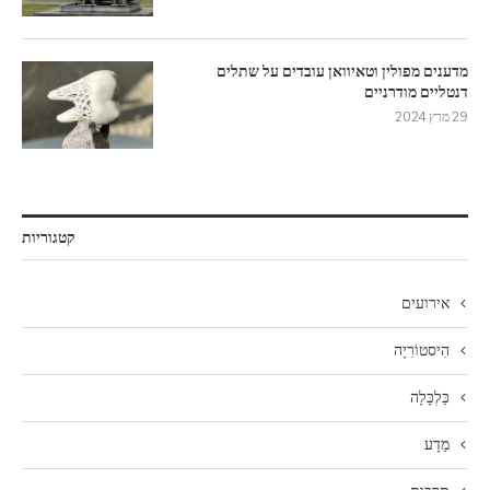
מדענים מפולין וטאיוואן עובדים על שתלים
דנטליים מודרניים
29 מרץ 2024
קטגוריות
אירועים
הִיסטוֹרִיָה
כַּלְכָּלָה
מַדָע