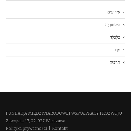
אירועים
הִיסטוֹרִיָה
כַּלְכָּלָה
מַדָע
תַרְבּוּת
FUNDACJA MIĘDZYNARODOWEJ WSPÓŁPRACY I ROZWOJU​
Zawojska 47, 02-927 Warszawa
Polityka prywatności
|
Kontakt