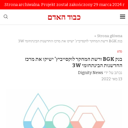
Strona archiwalna. Projekt został zakończony 29 marca 2024 r.
כבוד האדם
»
Strona główna
בנק BGK ורשת המחקר לוקסייביץ’ ישיקו את מרכז החדשנות הבינתחומי 3W
מַדָע
בנק BGK ורשת המחקר לוקסייביץ' ישיקו את מרכז
החדשנות הבינתחומי 3W
נכתב על ידי
Dignity News
13 מאי 2022