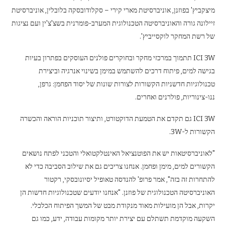
מיצקביץ' בפוזנן, אוניברסיטת מארי קירי – סקלודובסקה בלובלין, אוניברסיטת
זיילונה גורה והאוניברסיטה הטכנולוגית המערב-פומרנית בשצ'צ'ין ועם נציגות
של רשת המחקר לוקסייביץ'.
ICI 3W תתמוך במרכזי מחקר ובחוקרים פולנים העוסקים בפתרון בעיות
בגישה למים, פיתוח דרכים להשתמש במימן בשינוי אנרגיה וביצירת
טכנולוגיות חדשניות הקשורות לצורות שונות של יסוד הפחמן: גרפן,
ננו-צינוריות, פולרנים ואחרים.
ICI 3W גם תקדם את הטמעת הדוקטורט, ותיצור תוכניות הוראה והכשרה
הקשורות ל-3W.
"לאוניברסיטאות יש את הפוטנציאל האינטלקטואלי והטכני לפתח נושאים
הקשורים למים, מימן ופחמן. אנחנו צריכים גם את שילוב הסביבה כדי לא
להתחרות זה בזה", אמר פרופ' להנדסה טאופיל יסיונובסקי, רקטור
האוניברסיטה הטכנולוגית של פוזנן. "אנחנו יודעים שטכנולוגיות חדשות הן
יקרות, אבל הן מועילות מאוד מנקודת מבט של המשך הפיתוח הכלכלי.
השקעה מוקדמת תשתלם עם יצירת יותר מקומות עבודה, ידע, כמו גם