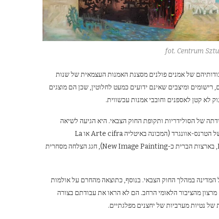
fot. Centrum Szt
בודותיהם של אמנים פולנים מסצנת האמנות העצמאית של שנות
ים, רישומים ומיצבים שאינם ידועים כמעט לחלוטין, שכן הם מוצגים
וק לא קטן לאספנים וחובבי אמנות עכשווית.
את "ביטוי חדש" התפתחה בפולין כבר מתחילת שנות ה-80 – מלידתה של הסולידריות ותקופת החוק הצבאי. היא הגיעה לשיאה
בשנים 1986-87 ועד 1989 כמעט נשחקה. "ביטוי חדש" היה פלג שווה ומקביל של הטרנס-אוונגרד (המכונה באיטליה Arte cifra או La
Transavanguardia, בגרמניה כ-Neue Wilde, בצרפת כ-Figuration libre, בארצות הברית כ-New Image Painting), חגג הצלחה מסחרית
של המדינה במהלך החוק הצבאי. בנוסף, כתוצאה מהחרם על אולמות
רצון מהציבור הלאומי הרחב. הם לא הראו את עבודתם בצורה
של נטיות מערביות של יחצנים מפלגתיים.