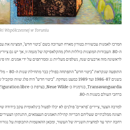
uki Współczesnej w Toruniu
המרכז לאמנות עכשווית בטורון מארח תערוכה בשם 'ביטוי חדש', המציגה את ע
ה-80. העבודות המוצגות כוללות חלק מהקלאסיקה של מגמה זו, אך יש גם ציור
לראשונה מזה ארבעים שנה, נשלפים מעליות גג וממרתפים על ידי אמנים. זהו פינ
התופעה שנקר
ברחבי העולם בשנות ה-80.
למרבה הצער, ציירים 'פראיים' פולנים לא יכלו לפעול בינלאומית עקב בידודה 
תצוגה ממלכתיים שעליהם הכריזה קהילת האמנים העצמאים, התנתקו הצעירים מ
רחבה יותר עד למחצית השנייה של העשור, ומכאן ההאשמות התכופות על נגזרות 