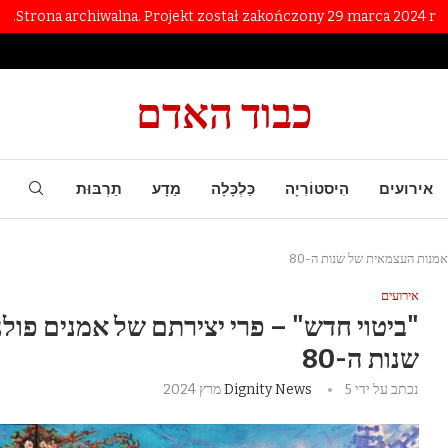
Strona archiwalna. Projekt został zakończony 29 marca 2024 r.
כבוד האדם
אירועים
הִיסטוֹרִיָה
כַּלְכָּלָה
מַדָע
תַרְבּוּת
אמנות העצמאית של שנות ה-80
אירועים
"ביטוי חדש" – פרי יצירתם של אמנים פו
שנות ה-80
נכתב על ידי
5 מרץ 2024
Dignity News