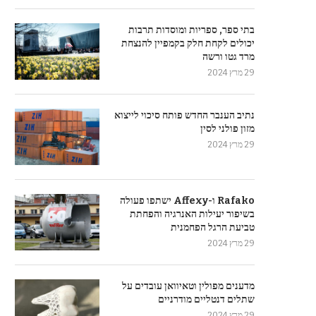
בתי ספר, ספריות ומוסדות תרבות
יכולים לקחת חלק בקמפיין להנצחת
מרד גטו ורשה
29 מרץ 2024
נתיב הענבר החדש פותח סיכוי לייצוא
מזון פולני לסין
29 מרץ 2024
Rafako ו-Affexy ישתפו פעולה
בשיפור יעילות האנרגיה והפחתת
טביעת הרגל הפחמנית
29 מרץ 2024
מדענים מפולין וטאיוואן עובדים על
שתלים דנטליים מודרניים
29 מרץ 2024