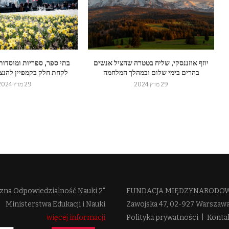
יוזף אוזננסקי, שליח בטטרה שהציל אנשים
בתי ספר, ספריות ומוסדות
בהרים בימי שלום ובמהלך המלחמה
לקחת חלק בקמפיין להנצח
29 מרץ 2024
29 מרץ 2024
zna Odpowiedzialność Nauki 2"
FUNDACJA MIĘDZYNARODOWE
Ministerstwa Edukacji i Nauki
Zawojska 47, 02-927 Warszaw
więcej informacji
Polityka prywatności
|
Konta