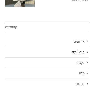
קטגוריות
אירועים
הִיסטוֹרִיָה
כַּלְכָּלָה
מַדָע
תַרְבּוּת