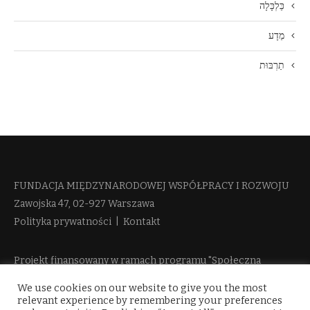
כַּלְכָּלָה
מַדָע
תַרְבּוּת
FUNDACJA MIĘDZYNARODOWEJ WSPÓŁPRACY I ROZWOJU​
Zawojska 47, 02-927 Warszawa
Polityka prywatności
|
Kontakt
Projekt finansowany w ramach programu "Społeczna
Odpowiedzialność Nauki 2" Ministerstwa Edukacji i Nauki
We use cookies on our website to give you the most
więcej informacji
relevant experience by remembering your preferences