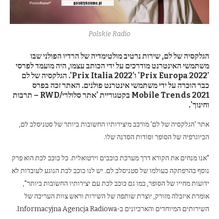
Polskie Radio
הגלקסיה של לם, שירות נרטיב מולטימדיה של הרדיו הפולני שבו
משתמשי האינטרנט מודרכים על ידי הכותב עצמו, היה מועמד לפרסי
'Prix Europa 2022' ו'Prix Italia 2022'. הגלקסיה של לם
כבר הוכרה על ידי משתמשי אינטרנט פולנים. האתר זכה בפרס
Mobile Trends 2021 בקטגוריית 'אתר סלולרי/RWD – תרבות
וחינוך'.
אתר 'הגלקסיה של לם' מורכב מיצירותיו החשובות ביותר של סטניסלב לם,
הביוגרפיה של הסופר וסודות הסדנה שלו.
"אנו מנחים את הקורא דרך מערכת כוכבים וירטואלית. כל כוכב לכת הוא פרק
נוסף בהרפתקה בעולמו של סטניסלב לם. יש לנו כוכב לכת הנוגע לעובדות לא
ידועות מחייו של הסופר, כמו גם כוכב לכת עם יצירותיו החשובות ביותר",
אומרת איזבלה מזורק, יוצרת שותפה של השירות וראש צוות העריכה של
השירותים המיוחדים והארכיונים ב-Informacyjna Agencja Radiowa.