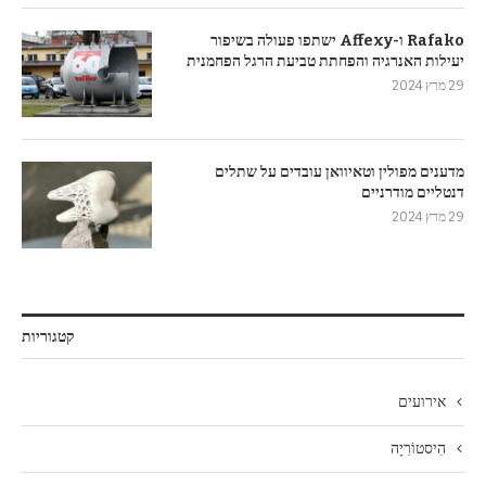
Rafako ו-Affexy ישתפו פעולה בשיפור
יעילות האנרגיה והפחתת טביעת הרגל הפחמנית
29 מרץ 2024
מדענים מפולין וטאיוואן עובדים על שתלים
דנטליים מודרניים
29 מרץ 2024
קטגוריות
אירועים
הִיסטוֹרִיָה