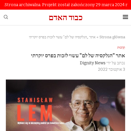
Strona archiwalna. Projekt został zakończony 29 marca 2024 r.
כבוד האדם
Strona główna
»
אתר „הגלקסיה של לם” עשוי לזכות בפרס יוקרתי
תַרְבּוּת
אתר "הגלקסיה של לם" עשוי לזכות בפרס יוקרתי
נכתב על ידי
Dignity News
3 אוקטובר 2022