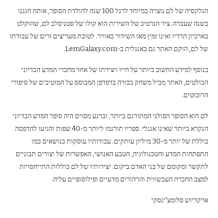
הגלקסיה של לם נוצרה במיוחד לרגל 100 שנה להולדת הסופר, אותה חגגנו
בשנה שעברה. ציר הנרטיב של השירות הוא קולו של סטניסלב לם, שהוקלט
בארכיון הרדיו ואינו זמין מאז השידור באוויר. לטובת מעריצים זרים של עבודתו
של לם, הוקם האתר גם באנגלית ב-LemGalaxy.com.
בנוסף למידע החשוב ביותר על חייו ויצירתו של אחד מחברי המדע הבדיוני
הבולטים, האתר מכיל משחק בכורה בדפדפן המבוסס על המוטיבים של סיפורי
הרובוטים.
לם הוא הסופר הפולני המתורגם ביותר, וברגע מסוים היה סופר המדע הבדיוני
הנקרא ביותר שאינו אנגלי. ספריו תורגמו ליותר מ-40 שפות והגיעו להדפסה
כוללת של יותר מ-30 מיליון עותקים. עבודותיו עוסקות בנושאים כמו
התפתחות המדע והטכנולוגיה, הטבע האנושי, האפשרות של יצורים תבוניים
לתקשר ומקומם של בני האדם ביקום. יצירותיו של לם כוללות התייחסויות
למצב החברה העכשווית והרהורים מדעיים ופילוסופיים עליה.
ארקדיוש סלומצ'ינסקי